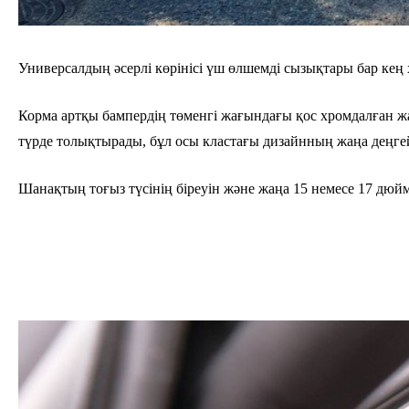
Универсалдың әсерлі көрінісі үш өлшемді сызықтары бар кең 
Корма артқы бампердің төменгі жағындағы қос хромдалған жақ
түрде толықтырады, бұл осы кластағы дизайнның жаңа деңгейі
Шанақтың тоғыз түсінің біреуін және жаңа 15 немесе 17 дюй