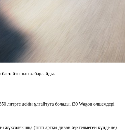
 бастайтынын хабарлайды.
0 литрге дейін ұлғайтуға болады. i30 Wagon өлшемдері
ні жүксалғышқа (тіпті артқы диван бүктелмеген күйде де)