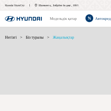
Hyundai ShymCity
Шымкент қ., Бәйдібек би даңғ., 100/1
Модельдік қатар
Автокред
Негізгі
>
Біз туралы
>
Жаңалықтар