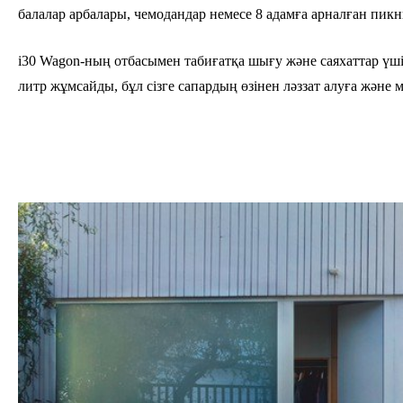
балалар арбалары, чемодандар немесе 8 адамға арналған пикн
i30 Wagon-ның отбасымен табиғатқа шығу және саяхаттар үшін 
литр жұмсайды, бұл сізге сапардың өзінен ләззат алуға және