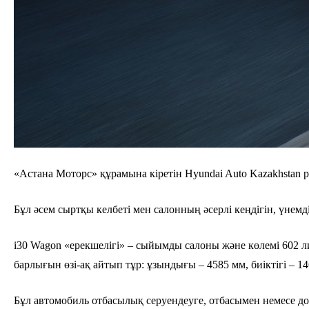
«Астана Моторс» құрамына кіретін Hyundai Auto Kazakhstan 
Бұл әсем сыртқы келбеті мен салонның әсерлі кеңдігін, үнемд
i30 Wagon «ерекшелігі» – сыйымды салоны және көлемі 602 л
барлығын өзі-ақ айтып тұр: ұзындығы – 4585 мм, биіктігі – 14
Бұл автомобиль отбасылық серуендеуге, отбасымен немесе дост