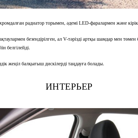
хромдалған радиатор торымен, әдемі LED-фаралармен және кірікт
таулармен безендірілген, ал V-тәрізді артқы шамдар мен төмен
н белгілейді.
мдік жеңіл балқығыш дискілерді таңдауға болады.
ИНТЕРЬЕР