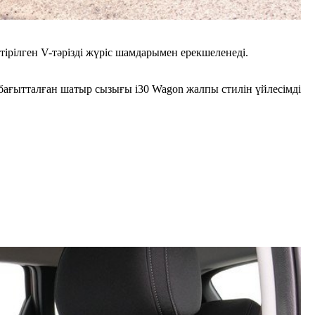
ірілген V-тәрізді жүріс шамдарымен ерекшеленеді.
 бағытталған шатыр сызығы i30 Wagon жалпы стилін үйлесімді