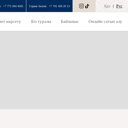
Қаз
Рус
і:
‎+7 771 944 4505
Сервис бөлімі:
+7 701 459 20 13
ет көрсету
Біз туралы
Байланыс
Онлайн сатып алу