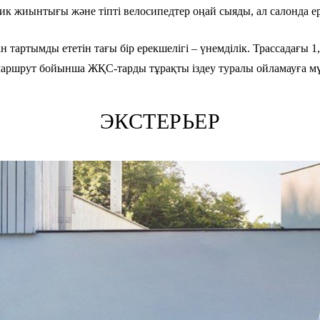
ик жиынтығы және тіпті велосипедтер оңай сыяды, ал салонда ер
тартымды ететін тағы бір ерекшелігі – үнемділік. Трассадағы 1,
 маршрут бойынша ЖҚС-тарды тұрақты іздеу туралы ойламауға мү
ЭКСТЕРЬЕР