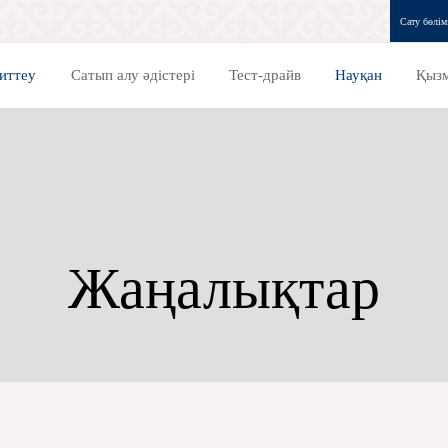
Сату бөлім
иттеу
Сатып алу әдістері
Тест-драйв
Науқан
Қызм
Жаңалықтар