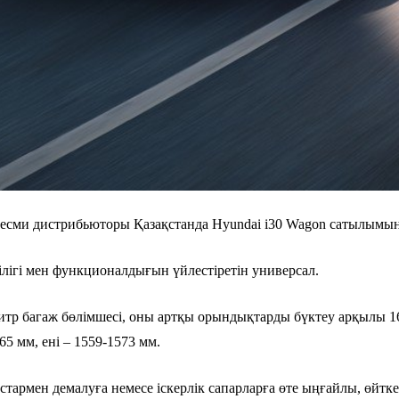
ресми дистрибьюторы Қазақстанда Hyundai i30 Wagon сатылымын
ілігі мен функционалдығын үйлестіретін универсал.
итр багаж бөлімшесі, оны артқы орындықтарды бүктеу арқылы 165
65 мм, ені – 1559-1573 мм.
армен демалуға немесе іскерлік сапарларға өте ыңғайлы, өйтке