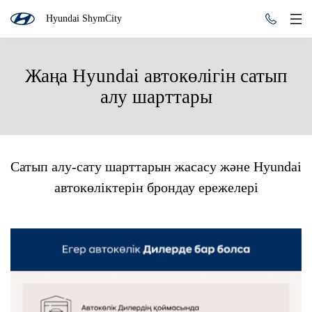
Hyundai ShymCity
Жаңа Hyundai автокөлігін сатып
алу шарттары
Сатып алу-сату шарттарын жасасу және Hyundai
автокөліктерін брондау ережелері