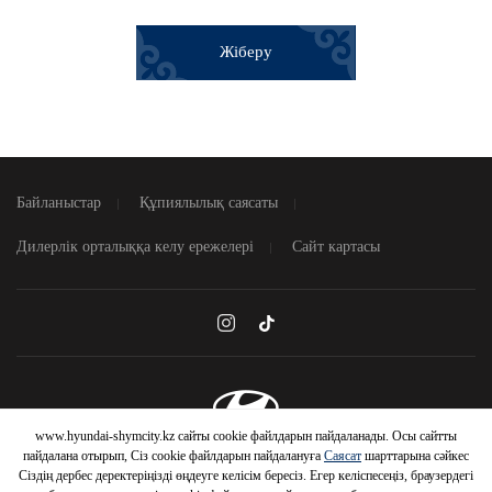
Жіберу
Байланыстар
Құпиялылық саясаты
Дилерлік орталыққа келу ережелері
Сайт картасы
www.hyundai-shymcity.kz сайты cookie файлдарын пайдаланады. Осы сайтты
© 2026 Hyundai Motor Company
пайдалана отырып, Сіз cookie файлдарын пайдалануға
Саясат
шарттарына сәйкес
Сіздің дербес деректеріңізді өңдеуге келісім бересіз. Егер келіспесеңіз, браузердегі