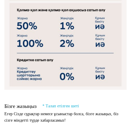
Бізге жазыңыз
* Талап етілген шеті
Егер Сізде сұрақтар немесе ұсыныстар болса, бізге жазыңыз, біз
сізге міндетті түрде хабарласамыз!