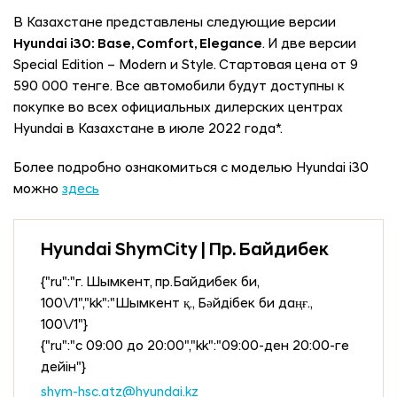
В Казахстане представлены следующие версии
Hyundai i30: Base, Comfort, Elegance
. И две версии
Special Edition – Modern и Style. Стартовая цена от 9
590 000 тенге. Все автомобили будут доступны к
покупке во всех официальных дилерских центрах
Hyundai в Казахстане в июле 2022 года*.
Более подробно ознакомиться с моделью Hyundai i30
можно
здесь
Hyundai ShymCity | Пр. Байдибек
{"ru":"г. Шымкент, пр.Байдибек би,
100\/1","kk":"Шымкент қ., Бәйдібек би даңғ.,
100\/1"}
{"ru":"с 09:00 до 20:00","kk":"09:00-ден 20:00-ге
дейін"}
shym-hsc.atz@hyundai.kz