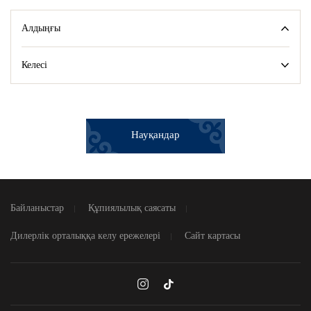
Алдыңғы
Келесі
Науқандар
Байланыстар
Құпиялылық саясаты
Дилерлік орталыққа келу ережелері
Сайт картасы