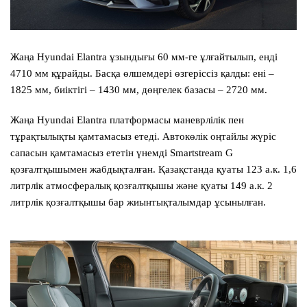
Жаңа Hyundai Elantra ұзындығы 60 мм-ге ұлғайтылып, енді
4710 мм құрайды. Басқа өлшемдері өзгеріссіз қалды: ені –
1825 мм, биіктігі – 1430 мм, дөңгелек базасы – 2720 мм.
Жаңа Hyundai Elantra платформасы маневрлілік пен
тұрақтылықты қамтамасыз етеді. Автокөлік оңтайлы жүріс
сапасын қамтамасыз ететін үнемді Smartstream G
қозғалтқышымен жабдықталған. Қазақстанда қуаты 123 а.к. 1,6
литрлік атмосфералық қозғалтқышы және қуаты 149 а.к. 2
литрлік қозғалтқышы бар жиынтықталымдар ұсынылған.