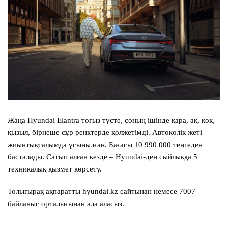
Жаңа Hyundai Elantra тоғыз түсте, соның ішінде қара, ақ, көк,
қызыл, бірнеше сұр реңктерде қолжетімді. Автокөлік жеті
жиынтықталымда ұсынылған. Бағасы 10 990 000 теңгеден
басталады. Сатып алған кезде – Hyundai-ден сыйлыққа 5
техникалық қызмет көрсету.
Толығырақ ақпаратты hyundai.kz сайтынан немесе 7007
байланыс орталығынан ала аласыз.