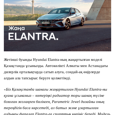
Жетінші буынды Hyundai Elantra-ның жаңартылған моделі
Қазақстанда ұсынылды. Автокөлікті Алматы мен Астанадағы
дилерлік орталықтарда сатып алуға, сондай-ақ өңірлерде
алдын ала тапсырыс беруге қолжетімді.
«Біз Қазақстанда шанағы жаңартылған Hyundai Elantra-ны
қуана ұсынамыз – көтеріңкі радиатор торы шанақ түсіне
боялған жолақпен бөлінген, Parametric Jewel дизайны оның
тереңдігін баса көрсетеді, ал батыл және ұзартылған
алдыңғы фаралар Elantra-ға спорттық көрініс береді. Модель