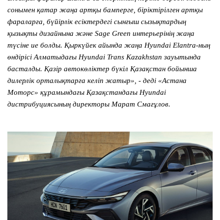
сонымен қатар жаңа артқы бамперге, біріктірілген артқы
фараларға, бүйірлік есіктердегі сынғыш сызықтардың
қызықты дизайнына және Sage Green интерьерінің жаңа
түсіне ие болды. Қыркүйек айында жаңа Hyundai Elantra-ның
өндірісі Алматыдағы Hyundai Trans Kazakhstan зауытында
басталды. Қазір автокөліктер бүкіл Қазақстан бойынша
дилерлік орталықтарға келіп жатыр», - деді «Астана
Моторс» құрамындағы Қазақстандағы Hyundai
дистрибуциясының директоры Марат Смағұлов.