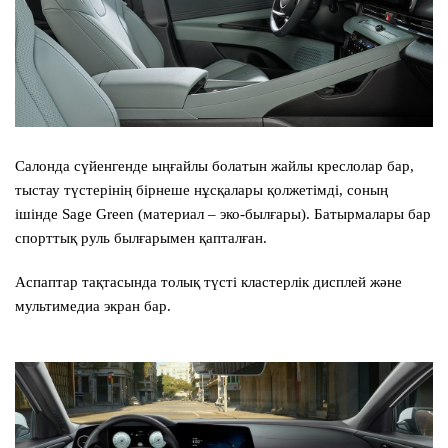
Салонда сүйенгенде ыңғайлы болатын жайлы креслолар бар,
тыстау түстерінің бірнеше нұсқалары қолжетімді, соның
ішінде Sage Green (материал – эко-былғары). Батырмалары бар
спорттық руль былғарымен қапталған.
Аспаптар тақтасында толық түсті кластерлік дисплей және
мультимедиа экран бар.