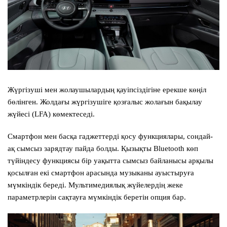
Жүргізуші мен жолаушылардың қауіпсіздігіне ерекше көңіл
бөлінген. Жолдағы жүргізушіге қозғалыс жолағын бақылау
жүйесі (LFA) көмектеседі.
Смартфон мен басқа гаджеттерді қосу функциялары, сондай-
ақ сымсыз зарядтау пайда болды. Қызықты Bluetooth көп
түйіндесу функциясы бір уақытта сымсыз байланысы арқылы
қосылған екі смартфон арасында музыканы ауыстыруға
мүмкіндік береді. Мультимедиялық жүйелердің жеке
параметрлерін сақтауға мүмкіндік беретін опция бар.