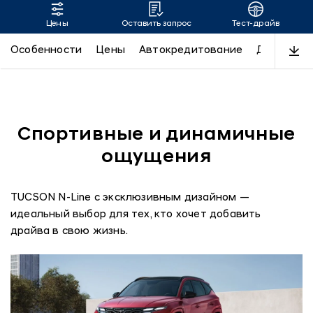
Цены
Оставить запрос
Тест-драйв
TUCSON
Особенности
Цены
Автокредитование
Дизайн
Спортивные и динамичные
ощущения
TUCSON N-Line с эксклюзивным дизайном —
идеальный выбор для тех, кто хочет добавить
драйва в свою жизнь.