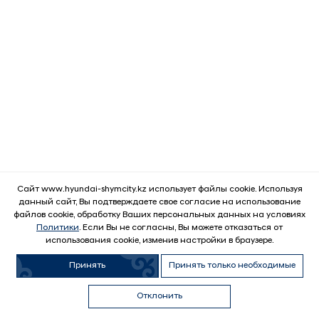
Сайт www.hyundai-shymcity.kz использует файлы cookie. Используя
данный сайт, Вы подтверждаете свое согласие на использование
файлов cookie, обработку Ваших персональных данных на условиях
ВЫГОДНЫЕ УСЛОВИЯ
Политики
. Если Вы не согласны, Вы можете отказаться от
использования cookie, изменив настройки в браузере.
Принять
Принять только необходимые
Узнать условия
Продать
Купить авто с
Обменять
Купить в
автомобиль
пробегом
автомобиль
кредит
Отклонить
Trade-In
Выгода
WhatsApp
Позвонить