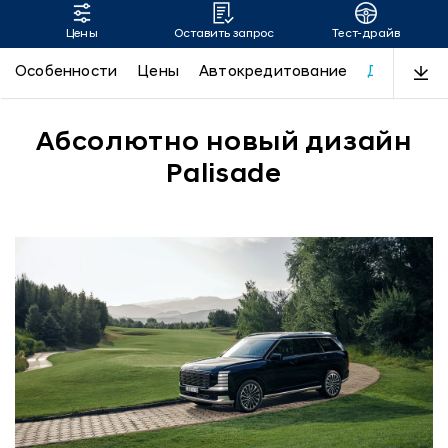
Цены
Оставить запрос
Тест-драйв
Новый PALISADE
Особенности
Цены
Автокредитование
Дизайн
Абсолютно новый дизайн
Palisade