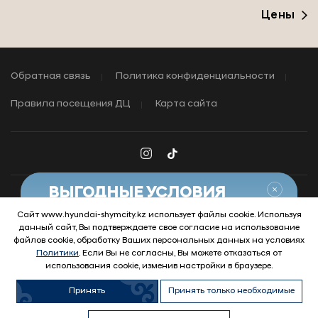
Цены
Обратная связь
Политика конфиденциальности
Правила посещения ДЦ
Карта сайта
Закры
ВЫГОДНЫЕ УСЛОВИЯ
НА АВТОМОБИЛИ HYUNDAI
Сайт www.hyundai-shymcity.kz использует файлы cookie. Используя
данный сайт, Вы подтверждаете свое согласие на использование
Узнать условия
© 2026 Hyundai Motor Company
файлов cookie, обработку Ваших персональных данных на условиях
Политики
. Если Вы не согласны, Вы можете отказаться от
использования cookie, изменив настройки в браузере.
Принять
Принять только необходимые
Продать
Купить авто с
Обменять
Купить в
автомобиль
пробегом
автомобиль
кредит