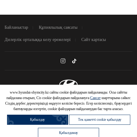
Байланыстар
Құпиялылық саясаты
Дилерлік орталыққа келу ережелері
Сайт картасы
www.hyundai-shymcity.kz сайты cookie файлдарын пайдаланады. Осы сайтты
HYUNDAI
© 2026 Hyundai Motor Company
пайдалана отырып, Сіз cookie файлдарын пайдалануға
Саясат
шарттарына сәйкес
Сіздің дербес деректеріңізді өңдеуге келісім бересіз. Егер келіспесеңіз, браузердегі
АВТОМОБИЛЬДЕРІНЕ
баптауларды өзгертіп, cookie файлдарын пайдаланудан бас тарта аласыз.
Қабылдау
Тек қажетті cookie қабылдау
Автомобильді
Жүрілген
Автомобильді
Несиеге сатып
сату
автомобиль сатып
айырбастау
алу
Шарттарды білу
алу
Қабылдамау
Trade-In
Артықшылық
WhatsApp
Қоңырау шалу